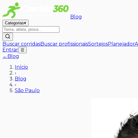
Blog
Categorias
▾
Buscar corridas
Buscar profissionais
Sorteios
Planejador
A
Entrar
☰
←
Blog
Início
›
Blog
›
São Paulo