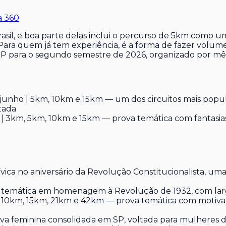
a 360
sil, e boa parte delas inclui o percurso de 5km como um
 Para quem já tem experiência, é a forma de fazer volu
 SP para o segundo semestre de 2026, organizado por mê
unho | 5km, 10km e 15km — um dos circuitos mais popula
tada
| 3km, 5km, 10km e 15km — prova temática com fantasias
vica no aniversário da Revolução Constitucionalista, uma
a temática em homenagem à Revolução de 1932, com lar
, 10km, 15km, 21km e 42km — prova temática com motiva
va feminina consolidada em SP, voltada para mulheres de