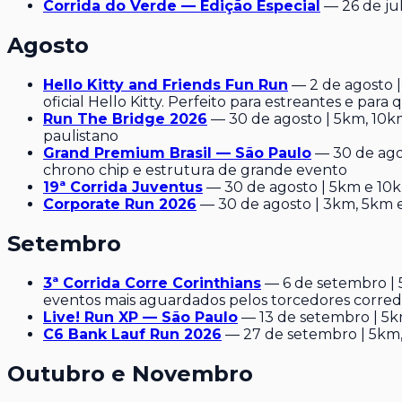
Corrida do Verde — Edição Especial
— 26 de ju
Agosto
Hello Kitty and Friends Fun Run
— 2 de agosto 
oficial Hello Kitty. Perfeito para estreantes e pa
Run The Bridge 2026
— 30 de agosto | 5km, 10k
paulistano
Grand Premium Brasil — São Paulo
— 30 de agos
chrono chip e estrutura de grande evento
19ª Corrida Juventus
— 30 de agosto | 5km e 10km
Corporate Run 2026
— 30 de agosto | 3km, 5km e
Setembro
3ª Corrida Corre Corinthians
— 6 de setembro | 
eventos mais aguardados pelos torcedores corred
Live! Run XP — São Paulo
— 13 de setembro | 5km
C6 Bank Lauf Run 2026
— 27 de setembro | 5km,
Outubro e Novembro