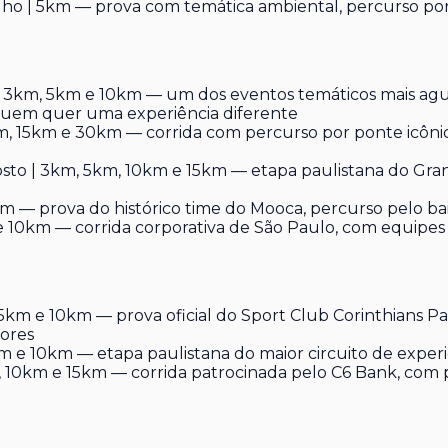
lho | 5km — prova com temática ambiental, percurso po
| 3km, 5km e 10km — um dos eventos temáticos mais agu
ra quem quer uma experiência diferente
m, 15km e 30km — corrida com percurso por ponte icônic
to | 3km, 5km, 10km e 15km — etapa paulistana do Grand
 — prova do histórico time do Mooca, percurso pelo bair
 10km — corrida corporativa de São Paulo, com equipes
5km e 10km — prova oficial do Sport Club Corinthians P
ores
 e 10km — etapa paulistana do maior circuito de experiê
 10km e 15km — corrida patrocinada pelo C6 Bank, com 