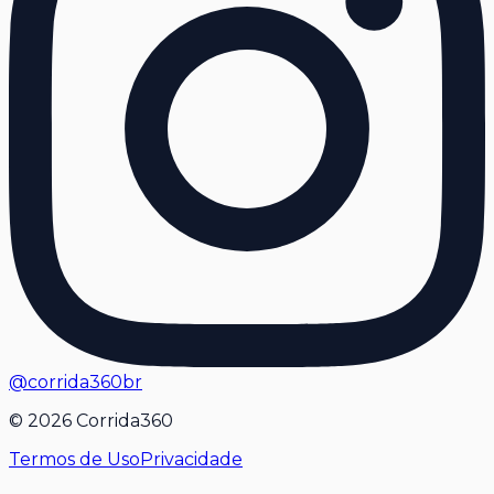
@corrida360br
©
2026
Corrida360
Termos de Uso
Privacidade