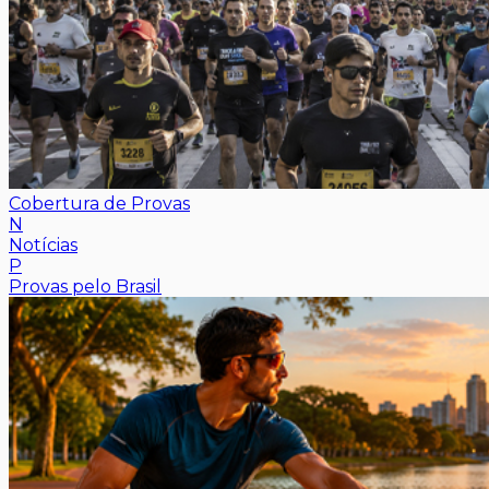
Cobertura de Provas
N
Notícias
P
Provas pelo Brasil