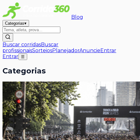
Blog
Categorias
▾
Buscar corridas
Buscar
profissionais
Sorteios
Planejador
Anuncie
Entrar
Entrar
☰
Categorias