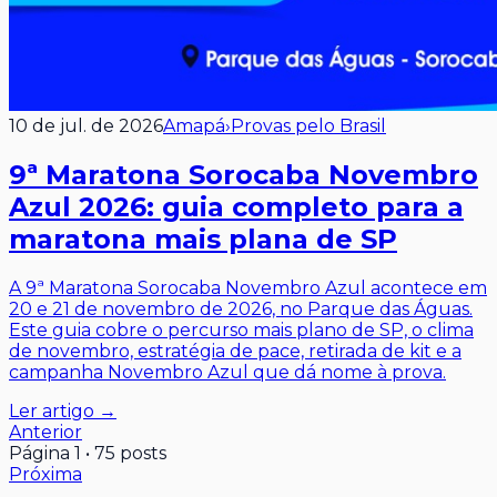
10 de jul. de 2026
Amapá
›
Provas pelo Brasil
9ª Maratona Sorocaba Novembro
Azul 2026: guia completo para a
maratona mais plana de SP
A 9ª Maratona Sorocaba Novembro Azul acontece em
20 e 21 de novembro de 2026, no Parque das Águas.
Este guia cobre o percurso mais plano de SP, o clima
de novembro, estratégia de pace, retirada de kit e a
campanha Novembro Azul que dá nome à prova.
Ler artigo →
Anterior
Página
1
•
75
posts
Próxima