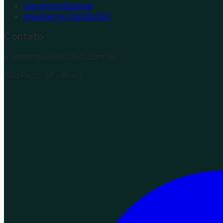
Ser um profissional
Anunciar no Corrida 360
Contato
contato@corrida360.com.br
São Paulo, SP - Brasil