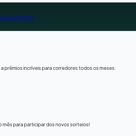
voritos
Prêmios
a a prêmios incríveis para corredores todos os meses.
o mês para participar dos novos sorteios!