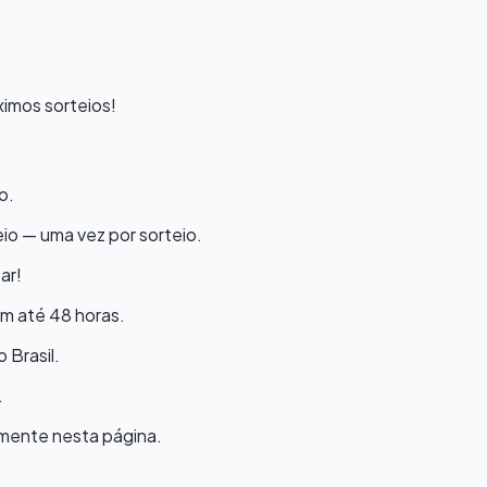
imos sorteios!
o.
io — uma vez por sorteio.
ar!
m até 48 horas.
 Brasil.
.
lmente nesta página.