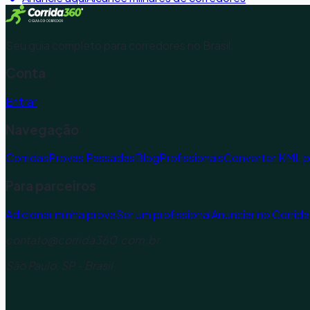
Seu guia completo para corredores no Brasil.
Conta
Entrar
Navegação
Corridas
Provas Passadas
Blog
Profissionais
Converter KML 
Para parceiros
Adicionar minha prova
Ser um profissional
Anunciar no Corrid
contato@corrida360.com.br
São Paulo, SP - Brasil