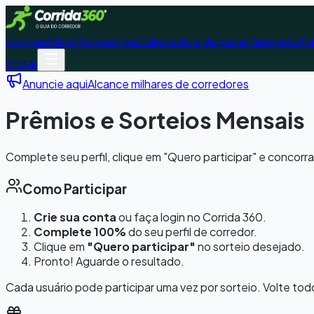
Corridas
Blog
Profissionais
Calculadora de pace
Planejador
Fa
Entrar
Anuncie aqui
Alcance milhares de corredores
Prêmios e Sorteios Mensais
Complete seu perfil, clique em "Quero participar" e concorr
Como Participar
Crie sua conta
ou faça login no Corrida 360.
Complete 100%
do seu perfil de corredor.
Clique em
"Quero participar"
no sorteio desejado.
Pronto! Aguarde o resultado.
Cada usuário pode participar uma vez por sorteio. Volte tod