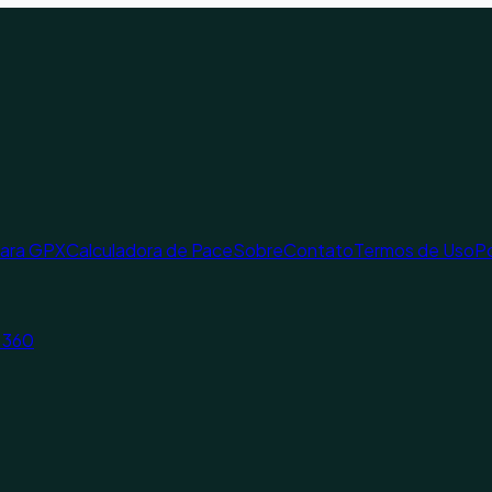
para GPX
Calculadora de Pace
Sobre
Contato
Termos de Uso
Po
a 360