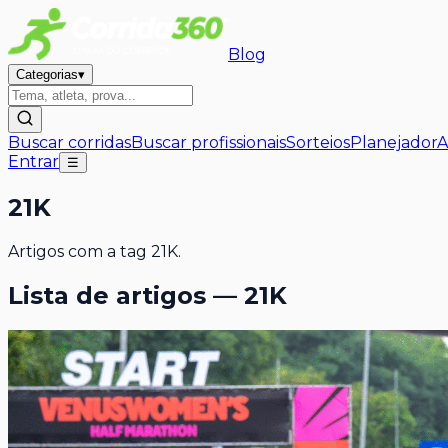
Blog
Categorias
▾
Buscar corridas
Buscar profissionais
Sorteios
Planejador
A
Entrar
☰
21K
Artigos com a tag
21K
.
Lista de artigos —
21K