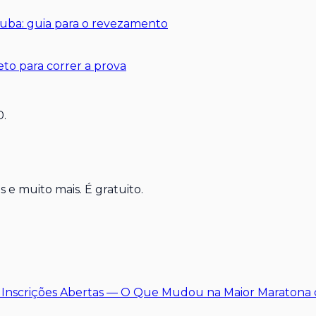
rtuba: guia para o revezamento
to para correr a prova
0.
 e muito mais. É gratuito.
: Inscrições Abertas — O Que Mudou na Maior Maratona