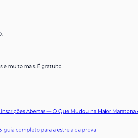
0.
 e muito mais. É gratuito.
: Inscrições Abertas — O Que Mudou na Maior Maratona
: guia completo para a estreia da prova