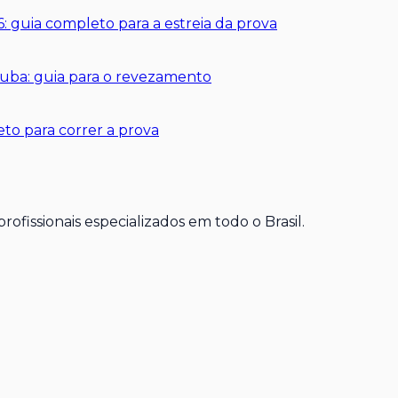
: guia completo para a estreia da prova
rtuba: guia para o revezamento
to para correr a prova
ofissionais especializados em todo o Brasil.