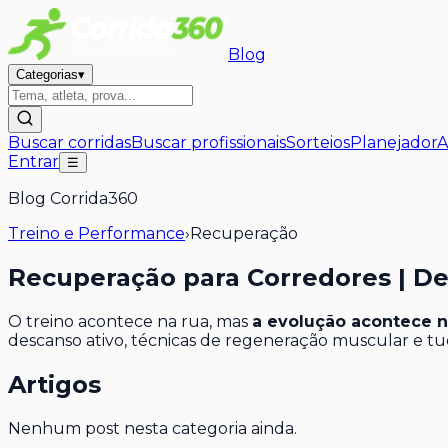
Blog
Categorias
▾
Buscar corridas
Buscar profissionais
Sorteios
Planejador
A
Entrar
☰
Blog Corrida360
Treino e Performance
›
Recuperação
Recuperação para Corredores | D
O treino acontece na rua, mas
a evolução acontece 
descanso ativo, técnicas de regeneração muscular e tu
Artigos
Nenhum post nesta categoria ainda.