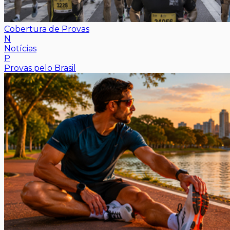
Cobertura de Provas
N
Notícias
P
Provas pelo Brasil