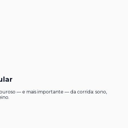
ular
ouroso — e mais importante — da corrida: sono,
ino.