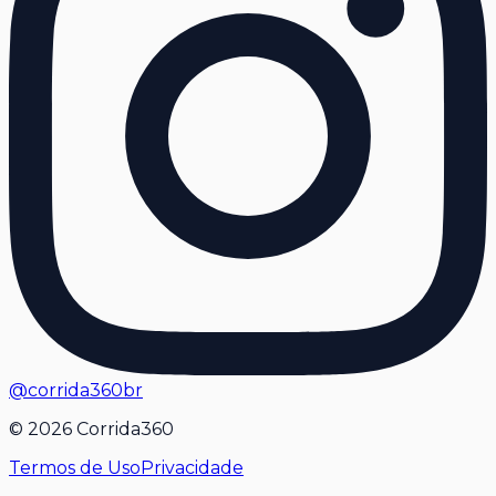
@corrida360br
©
2026
Corrida360
Termos de Uso
Privacidade