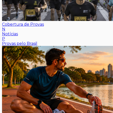
Cobertura de Provas
N
Notícias
P
Provas pelo Brasil