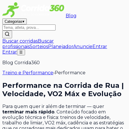
Blog
Categorias
▾
Buscar corridas
Buscar
profissionais
Sorteios
Planejador
Anuncie
Entrar
Entrar
☰
Blog Corrida360
Treino e Performance
›
Performance
Performance na Corrida de Rua |
Velocidade, VO2 Máx e Evolução
Para quem quer ir além de terminar — quer
terminar mais rápido
. Conteúdo focado em
evolução técnica e física: treinos de velocidade,
trabalho de limiar, VO2 máx, cadência e as estratégias
que os corredores mais dedicados usam para bater o