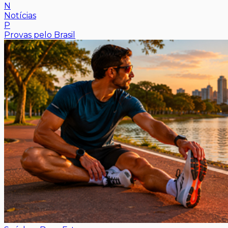
N
Notícias
P
Provas pelo Brasil