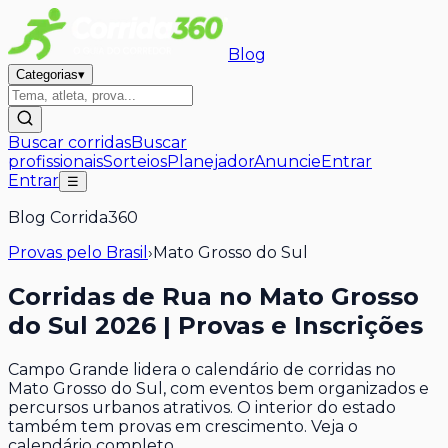
Blog
Categorias
▾
Buscar corridas
Buscar
profissionais
Sorteios
Planejador
Anuncie
Entrar
Entrar
☰
Blog Corrida360
Provas pelo Brasil
›
Mato Grosso do Sul
Corridas de Rua no Mato Grosso
do Sul 2026 | Provas e Inscrições
Campo Grande lidera o calendário de corridas no
Mato Grosso do Sul, com eventos bem organizados e
percursos urbanos atrativos. O interior do estado
também tem provas em crescimento. Veja o
calendário completo.