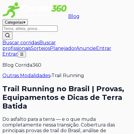
Blog
Categorias
▾
Buscar corridas
Buscar
profissionais
Sorteios
Planejador
Anuncie
Entrar
Entrar
☰
Blog Corrida360
Outras Modalidades
›
Trail Running
Trail Running no Brasil | Provas,
Equipamentos e Dicas de Terra
Batida
Do asfalto para a terra — e o que muda
completamente nessa transição. Cobertura das
principais provas de trail do Brasil, análise de