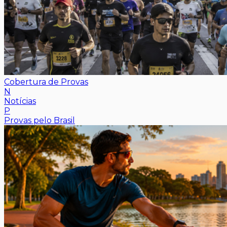
Cobertura de Provas
N
Notícias
P
Provas pelo Brasil