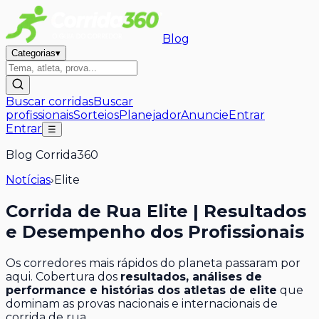
Blog
Categorias
▾
Buscar corridas
Buscar
profissionais
Sorteios
Planejador
Anuncie
Entrar
Entrar
☰
Blog Corrida360
Notícias
›
Elite
Corrida de Rua Elite | Resultados
e Desempenho dos Profissionais
Os corredores mais rápidos do planeta passaram por
aqui. Cobertura dos
resultados, análises de
performance e histórias dos atletas de elite
que
dominam as provas nacionais e internacionais de
corrida de rua.