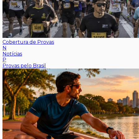
Cobertura de Provas
N
Notícias
P
Provas pelo Brasil