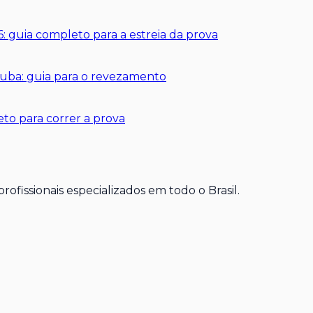
: guia completo para a estreia da prova
rtuba: guia para o revezamento
to para correr a prova
ofissionais especializados em todo o Brasil.