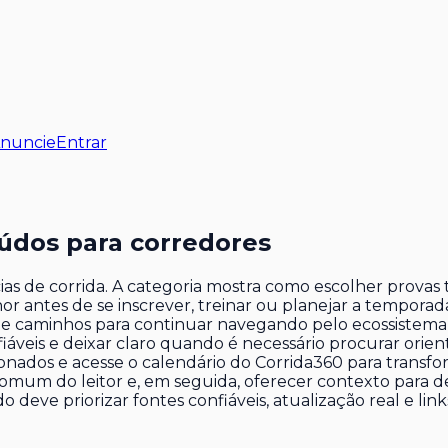
nuncie
Entrar
eúdos para corredores
ias de corrida. A categoria mostra como escolher provas 
 antes de se inscrever, treinar ou planejar a temporada
ão e caminhos para continuar navegando pelo ecossistem
fiáveis e deixar claro quando é necessário procurar orie
acionados e acesse o calendário do Corrida360 para trans
 comum do leitor e, em seguida, oferecer contexto para 
deve priorizar fontes confiáveis, atualização real e lin