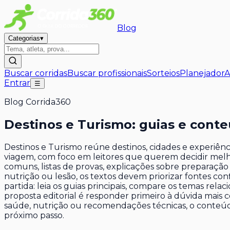
Blog
Categorias
▾
Buscar corridas
Buscar profissionais
Sorteios
Planejador
A
Entrar
☰
Blog Corrida360
Destinos e Turismo: guias e cont
Destinos e Turismo reúne destinos, cidades e experiênc
viagem, com foco em leitores que querem decidir melhor
comuns, listas de provas, explicações sobre preparaç
nutrição ou lesão, os textos devem priorizar fontes con
partida: leia os guias principais, compare os temas rel
proposta editorial é responder primeiro à dúvida mais
saúde, nutrição ou recomendações técnicas, o conteúdo 
próximo passo.