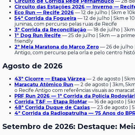
Circuito de Corrida Rede Pernambuco
— 28 de 
Circuito das Estações 2026 — Inverno — Recif
Eco Run — Recife 2026
— 12 de julho | 5km e 1
54ª Corrida da Fogueira
— 12 de julho | 5km e 10
juninas, com percurso pelas ruas de Recife
3ª Corrida da Reconciliação
— 18 de julho | 3km
1º Dog Run Recife
— 25 de julho | 5km — a prime
friendly
2ª Meia Maratona do Marco Zero
— 26 de julho 
Antigo, com percurso pela orla e pelo centro hist
Agosto de 2026
43ª Cicorre — Etapa Várzea
— 2 de agosto | 5km
Maracatu Atômico Run
— 2 de agosto | 3km, 5km
o Recife Antigo com referências visuais ao maraca
PRF Run 2026 — 1ª Corrida da Polícia Rodoviá
Corrida T&F — Etapa RioMar
— 16 de agosto | 5
48ª Corrida Duque de Caxias
— 23 de agosto | 5
4ª Corrida da Radiopatrulha — 75 Anos do BP
Setembro de 2026: Destaque: Mei