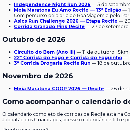
Independence Night Run 2026
— 5 de setembro
Meia Maratona Eu Amo Recife — 13ª Edição
— 1
Com percurso pela orla de Boa Viagem e pelo Par
Asics Run Challenge 2026 — Etapa Recife
— 20
Corrida Granado Pink Recife
— 27 de setembro |
Outubro de 2026
Circuito do Bem (Ano III)
— 11 de outubro | 5km 
22ª Corrida do Fogo e Corrida do Foguinho
— 1
3ª Corrida Drogaria Recife Run
— 18 de outubro
Novembro de 2026
Meia Maratona COOP 2026 — Recife
— 28 de no
Como acompanhar o calendário de
O calendário completo de corridas de Recife está na C
Jaboatão dos Guararapes, acesse o calendário e filtre
Pronto para correr?