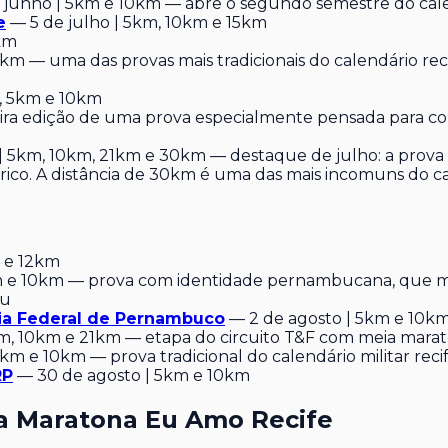
junho | 5km e 10km — abre o segundo semestre do cale
e
— 5 de julho | 5km, 10km e 15km
0km
km — uma das provas mais tradicionais do calendário reci
, 5km e 10km
ira edição de uma prova especialmente pensada para co
| 5km, 10km, 21km e 30km — destaque de julho: a prova 
órico. A distância de 30km é uma das mais incomuns do c
 e 12km
 e 10km — prova com identidade pernambucana, que mist
tu
ria Federal de Pernambuco
— 2 de agosto | 5km e 10k
km, 10km e 21km — etapa do circuito T&F com meia marat
km e 10km — prova tradicional do calendário militar reci
RP
— 30 de agosto | 5km e 10km
a Maratona Eu Amo Recife