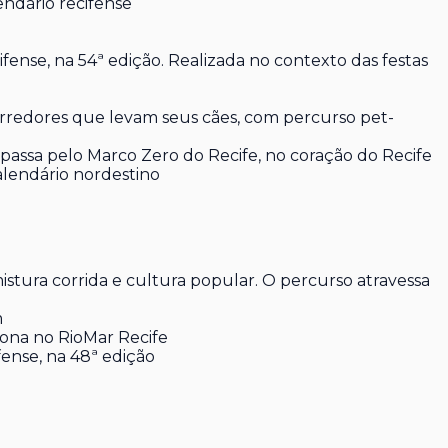
ndário recifense
fense, na 54ª edição. Realizada no contexto das festas
rredores que levam seus cães, com percurso pet-
passa pelo Marco Zero do Recife, no coração do Recife
alendário nordestino
ura corrida e cultura popular. O percurso atravessa
m
ona no RioMar Recife
fense, na 48ª edição