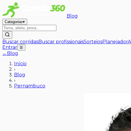
Blog
Categorias
▾
Buscar corridas
Buscar profissionais
Sorteios
Planejador
A
Entrar
☰
←
Blog
Início
›
Blog
›
Pernambuco