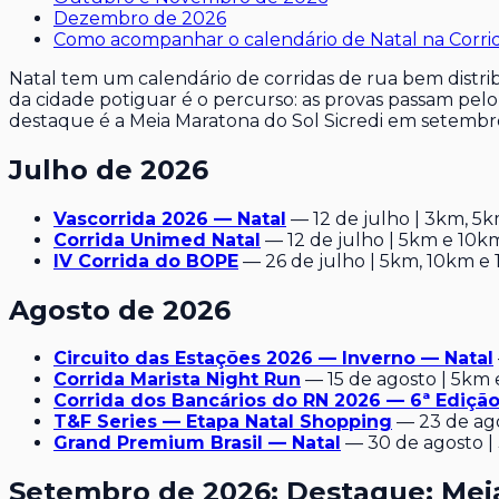
Dezembro de 2026
Como acompanhar o calendário de Natal na Corri
Natal tem um calendário de corridas de rua bem distr
da cidade potiguar é o percurso: as provas passam pel
destaque é a Meia Maratona do Sol Sicredi em setembro,
Julho de 2026
Vascorrida 2026 — Natal
— 12 de julho | 3km, 5
Corrida Unimed Natal
— 12 de julho | 5km e 10k
IV Corrida do BOPE
— 26 de julho | 5km, 10km e
Agosto de 2026
Circuito das Estações 2026 — Inverno — Natal
Corrida Marista Night Run
— 15 de agosto | 5km
Corrida dos Bancários do RN 2026 — 6ª Ediçã
T&F Series — Etapa Natal Shopping
— 23 de ag
Grand Premium Brasil — Natal
— 30 de agosto |
Setembro de 2026: Destaque: Meia