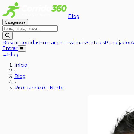
Blog
Categorias
▾
Buscar corridas
Buscar profissionais
Sorteios
Planejador
A
Entrar
☰
←
Blog
Início
›
Blog
›
Rio Grande do Norte