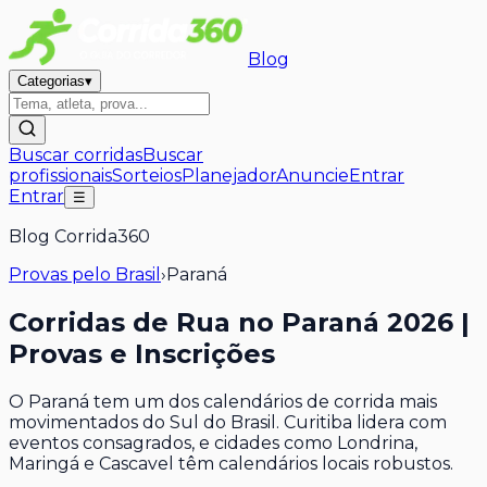
Blog
Categorias
▾
Buscar corridas
Buscar
profissionais
Sorteios
Planejador
Anuncie
Entrar
Entrar
☰
Blog Corrida360
Provas pelo Brasil
›
Paraná
Corridas de Rua no Paraná 2026 |
Provas e Inscrições
O Paraná tem um dos calendários de corrida mais
movimentados do Sul do Brasil. Curitiba lidera com
eventos consagrados, e cidades como Londrina,
Maringá e Cascavel têm calendários locais robustos.