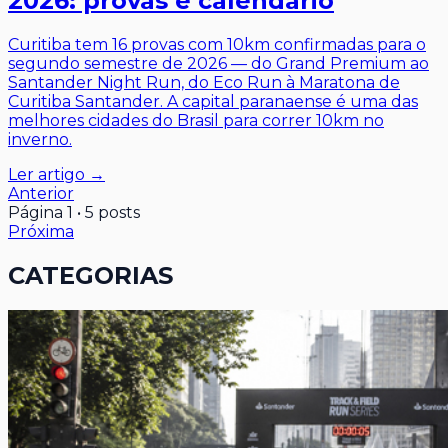
2026: provas e calendário
Curitiba tem 16 provas com 10km confirmadas para o
segundo semestre de 2026 — do Grand Premium ao
Santander Night Run, do Eco Run à Maratona de
Curitiba Santander. A capital paranaense é uma das
melhores cidades do Brasil para correr 10km no
inverno.
Ler artigo →
Anterior
Página
1
•
5
posts
Próxima
CATEGORIAS