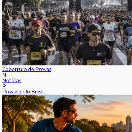
Cobertura de Provas
N
Notícias
P
Provas pelo Brasil