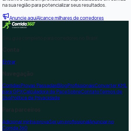
na sua região para potencializar seus resultados.
Anuncie aqui
Alcance milhares de corredores
Seu guia completo para corredores no Brasil.
Conta
Entrar
Navegação
Corridas
Provas Passadas
Blog
Profissionais
Converter KML
para GPX
Calculadora de Pace
Sobre
Contato
Termos de
Uso
Política de Privacidade
Para parceiros
Adicionar minha prova
Ser um profissional
Anunciar no
Corrida 360