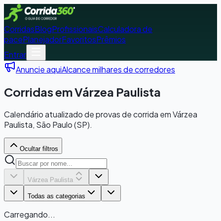
Corridas
Blog
Profissionais
Calculadora de
pace
Planejador
Favoritos
Prêmios
Entrar
Anuncie aqui
Alcance milhares de corredores
Corridas em Várzea Paulista
Calendário atualizado de provas de corrida em Várzea
Paulista, São Paulo (SP).
Ocultar filtros
Várzea Paulista
Todas as categorias
Carregando...