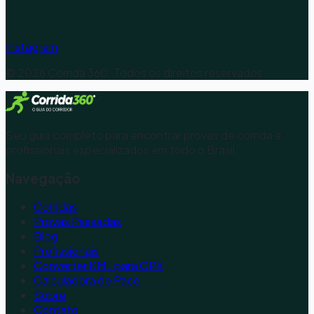
Instagram
©
2026
Corrida 360. Todos os direitos reservados.
Seu guia completo para encontrar provas de corrida e
profissionais especializados em todo o Brasil.
Navegação
Corridas
Provas Passadas
Blog
Profissionais
Converter KML para GPX
Calculadora de Pace
Sobre
Contato