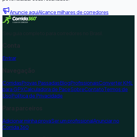
Anuncie aqui
Alcance milhares de corredores
Seu guia completo para corredores no Brasil.
Conta
Entrar
Navegação
Corridas
Provas Passadas
Blog
Profissionais
Converter KML
para GPX
Calculadora de Pace
Sobre
Contato
Termos de
Uso
Política de Privacidade
Para parceiros
Adicionar minha prova
Ser um profissional
Anunciar no
Corrida 360