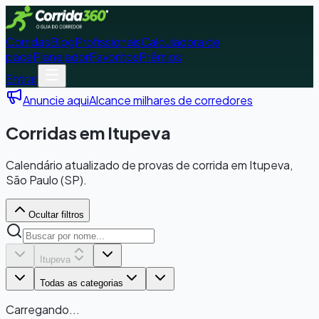
Corridas
Blog
Profissionais
Calculadora de
pace
Planejador
Favoritos
Prêmios
Entrar
Anuncie aqui
Alcance milhares de corredores
Corridas em Itupeva
Calendário atualizado de provas de corrida em Itupeva,
São Paulo (SP).
Ocultar filtros
Itupeva
Todas as categorias
Carregando...