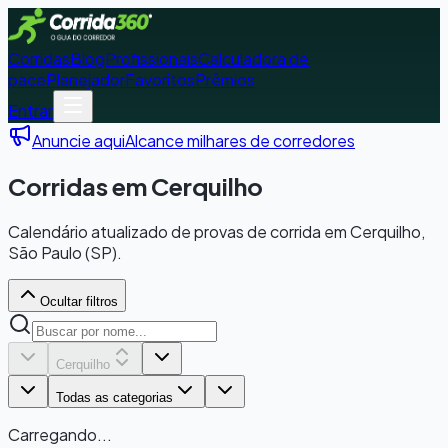
Corridas
Blog
Profissionais
Calculadora de
pace
Planejador
Favoritos
Prêmios
Entrar
Anuncie aqui
Alcance milhares de corredores
Corridas em Cerquilho
Calendário atualizado de provas de corrida em Cerquilho,
São Paulo (SP).
Ocultar filtros
Cerquilho
Todas as categorias
Carregando...