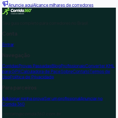
Anuncie aqui
Alcance milhares de corredores
Seu guia completo para corredores no Brasil.
Conta
Entrar
Navegação
Corridas
Provas Passadas
Blog
Profissionais
Converter KML
para GPX
Calculadora de Pace
Sobre
Contato
Termos de
Uso
Política de Privacidade
Para parceiros
Adicionar minha prova
Ser um profissional
Anunciar no
Corrida 360
contato@corrida360.com.br