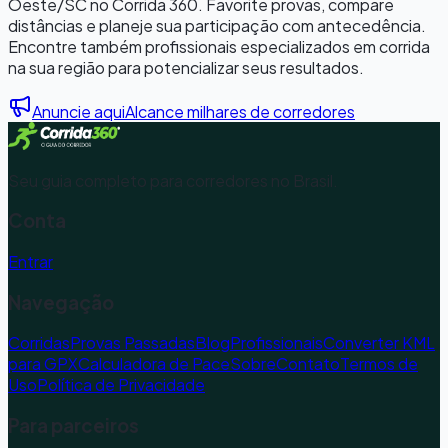
Oeste
/
SC
no Corrida 360. Favorite provas, compare
distâncias e planeje sua participação com antecedência.
Encontre também profissionais especializados em corrida
na sua região para potencializar seus resultados.
Anuncie aqui
Alcance milhares de corredores
Seu guia completo para corredores no Brasil.
Conta
Entrar
Navegação
Corridas
Provas Passadas
Blog
Profissionais
Converter KML
para GPX
Calculadora de Pace
Sobre
Contato
Termos de
Uso
Política de Privacidade
Para parceiros