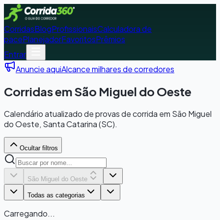
Corridas
Blog
Profissionais
Calculadora de
pace
Planejador
Favoritos
Prêmios
Entrar
Anuncie aqui
Alcance milhares de corredores
Corridas em São Miguel do Oeste
Calendário atualizado de provas de corrida em São Miguel
do Oeste, Santa Catarina (SC).
Ocultar filtros
São Miguel do Oeste
Todas as categorias
Carregando...