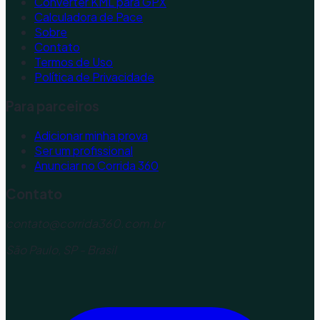
Converter KML para GPX
Calculadora de Pace
Sobre
Contato
Termos de Uso
Política de Privacidade
Para parceiros
Adicionar minha prova
Ser um profissional
Anunciar no Corrida 360
Contato
contato@corrida360.com.br
São Paulo, SP - Brasil