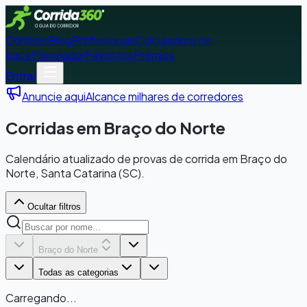
Corridas
Blog
Profissionais
Calculadora de
pace
Planejador
Favoritos
Prêmios
Entrar
Anuncie aqui
Alcance milhares de corredores
Corridas em Braço do Norte
Calendário atualizado de provas de corrida em Braço do
Norte, Santa Catarina (SC).
Ocultar filtros
Braço do Norte
Todas as categorias
Carregando...