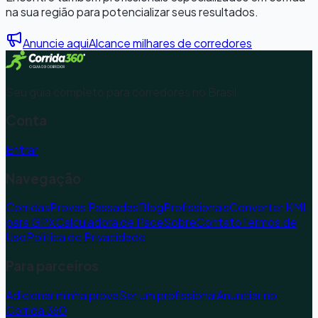
na sua região para potencializar seus resultados.
Anuncie aqui
Alcance milhares de corredores
Seu guia completo para corredores no Brasil.
Conta
Entrar
Navegação
Corridas
Provas Passadas
Blog
Profissionais
Converter KML
para GPX
Calculadora de Pace
Sobre
Contato
Termos de
Uso
Política de Privacidade
Para parceiros
Adicionar minha prova
Ser um profissional
Anunciar no
Corrida 360