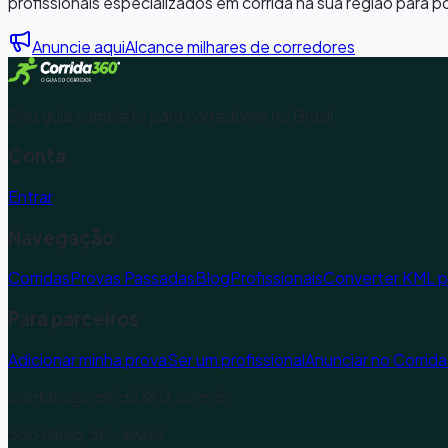
profissionais especializados em corrida na sua região para p
Anuncie aqui
Alcance milhares de corredores
Seu guia completo para corredores no Brasil.
Conta
Entrar
Navegação
Corridas
Provas Passadas
Blog
Profissionais
Converter KML 
Para parceiros
Adicionar minha prova
Ser um profissional
Anunciar no Corrid
contato@corrida360.com.br
São Paulo, SP - Brasil