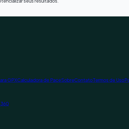
otencializar seus resultados.
para GPX
Calculadora de Pace
Sobre
Contato
Termos de Uso
Po
a 360