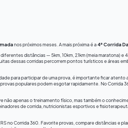
amada
nos próximos meses.
A mais próxima é a
4ª Corrida D
e diferentes distâncias — 5km, 10km, 21km (meia maratona) 
uitas dessas corridas percorrem pontos turísticos e áreas em
cidade para participar de uma prova, é importante ficar atento 
provas populares podem esgotar rapidamente. No Corrida 36
e não apenas o treinamento físico, mas também o conhecimento
inadores de corrida, nutricionistas esportivos e fisioterap
/
RS
no Corrida 360. Favorite provas, compare distâncias e p