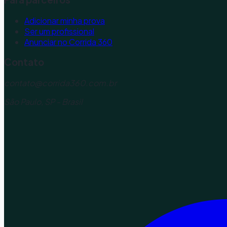
Adicionar minha prova
Ser um profissional
Anunciar no Corrida 360
Contato
contato@corrida360.com.br
São Paulo, SP - Brasil