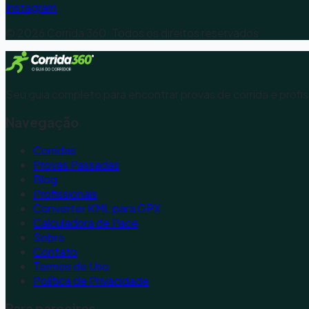
Instagram
©
2026
Corrida 360. Todos os direitos reservados.
Seu guia completo para encontrar provas de corrida e profis
Navegação
Corridas
Provas Passadas
Blog
Profissionais
Converter KML para GPX
Calculadora de Pace
Sobre
Contato
Termos de Uso
Política de Privacidade
Para parceiros