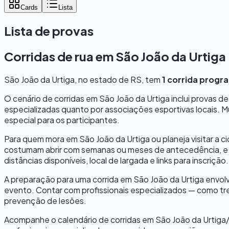
Cards
Lista
Lista de provas
Corridas de rua em
São João da Urtiga
São João da Urtiga
, no estado de
RS
, tem
1
corrida progr
O cenário de corridas em
São João da Urtiga
inclui provas d
especializadas quanto por associações esportivas locais. M
especial para os participantes.
Para quem mora em
São João da Urtiga
ou planeja visitar a 
costumam abrir com semanas ou meses de antecedência, e 
distâncias disponíveis, local de largada e links para inscrição.
A preparação para uma corrida em
São João da Urtiga
envolv
evento. Contar com profissionais especializados — como tre
prevenção de lesões.
Acompanhe o calendário de corridas em
São João da Urtiga