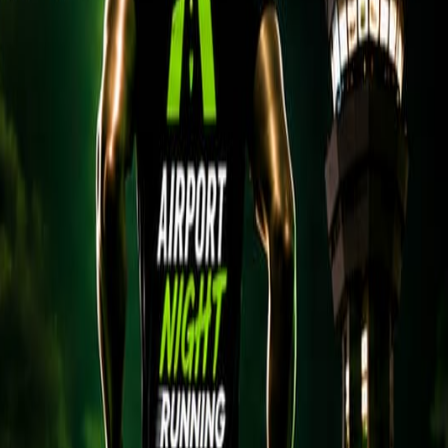
o abaixo.