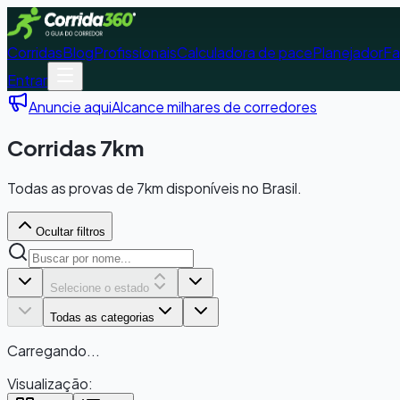
Corridas
Blog
Profissionais
Calculadora de pace
Planejador
Fa
Entrar
Anuncie aqui
Alcance milhares de corredores
Corridas 7km
Todas as provas de 7km disponíveis no Brasil.
Ocultar filtros
Selecione o estado
Todas as categorias
Carregando...
Visualização: