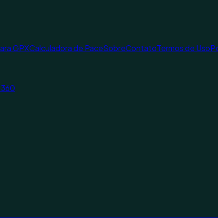
para GPX
Calculadora de Pace
Sobre
Contato
Termos de Uso
Po
a 360