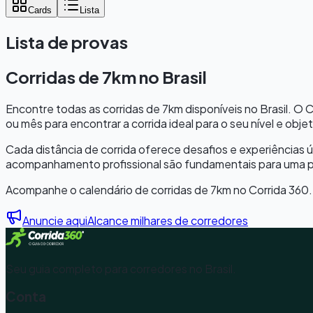
Cards
Lista
Lista de provas
Corridas de
7km
no Brasil
Encontre todas as corridas de
7km
disponíveis no Brasil. O 
ou mês para encontrar a corrida ideal para o seu nível e objet
Cada distância de corrida oferece desafios e experiências ú
acompanhamento profissional são fundamentais para uma pa
Acompanhe o calendário de corridas de
7km
no Corrida 360.
Anuncie aqui
Alcance milhares de corredores
Seu guia completo para corredores no Brasil.
Conta