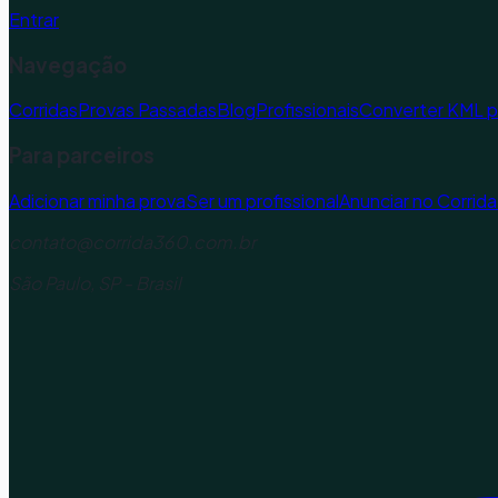
Entrar
Navegação
Corridas
Provas Passadas
Blog
Profissionais
Converter KML 
Para parceiros
Adicionar minha prova
Ser um profissional
Anunciar no Corrid
contato@corrida360.com.br
São Paulo, SP - Brasil