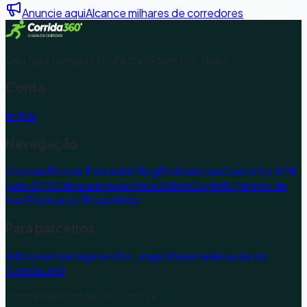
Anuncie aqui
Alcance milhares de corredores
Seu guia completo para corredores no Brasil.
Conta
Entrar
Navegação
Corridas
Provas Passadas
Blog
Profissionais
Converter KML
para GPX
Calculadora de Pace
Sobre
Contato
Termos de
Uso
Política de Privacidade
Para parceiros
Adicionar minha prova
Ser um profissional
Anunciar no
Corrida 360
contato@corrida360.com.br