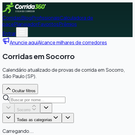
Corridas
Blog
Profissionais
Calculadora de
pace
Planejador
Favoritos
Prêmios
Entrar
Anuncie aqui
Alcance milhares de corredores
Corridas em Socorro
Calendário atualizado de provas de corrida em Socorro,
São Paulo (SP).
Ocultar filtros
Socorro
Todas as categorias
Carregando...