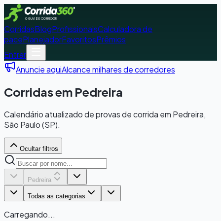
Corridas
Blog
Profissionais
Calculadora de
pace
Planejador
Favoritos
Prêmios
Entrar
Anuncie aqui
Alcance milhares de corredores
Corridas em Pedreira
Calendário atualizado de provas de corrida em Pedreira,
São Paulo (SP).
Ocultar filtros
Pedreira
Todas as categorias
Carregando...