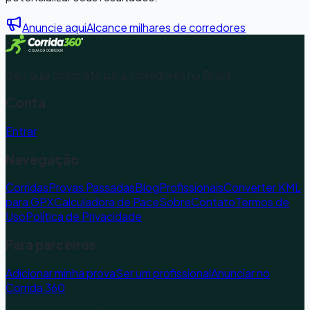
Anuncie aqui
Alcance milhares de corredores
Seu guia completo para corredores no Brasil.
Conta
Entrar
Navegação
Corridas
Provas Passadas
Blog
Profissionais
Converter KML
para GPX
Calculadora de Pace
Sobre
Contato
Termos de
Uso
Política de Privacidade
Para parceiros
Adicionar minha prova
Ser um profissional
Anunciar no
Corrida 360