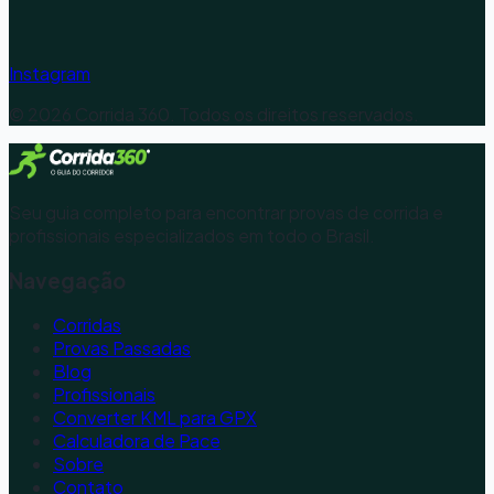
Instagram
©
2026
Corrida 360. Todos os direitos reservados.
Seu guia completo para encontrar provas de corrida e
profissionais especializados em todo o Brasil.
Navegação
Corridas
Provas Passadas
Blog
Profissionais
Converter KML para GPX
Calculadora de Pace
Sobre
Contato