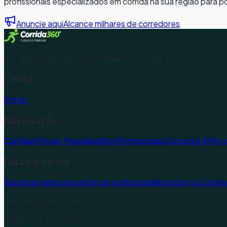
profissionais especializados em corrida na sua região para p
Anuncie aqui
Alcance milhares de corredores
Seu guia completo para corredores no Brasil.
Conta
Entrar
Navegação
Corridas
Provas Passadas
Blog
Profissionais
Converter KML 
Para parceiros
Adicionar minha prova
Ser um profissional
Anunciar no Corrid
contato@corrida360.com.br
São Paulo, SP - Brasil