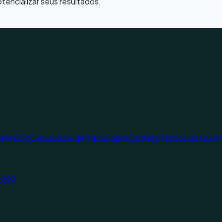
otencializar seus resultados.
para GPX
Calculadora de Pace
Sobre
Contato
Termos de Uso
Po
a 360