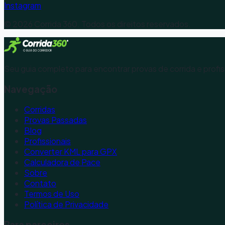
Instagram
©
2026
Corrida 360. Todos os direitos reservados.
Seu guia completo para encontrar provas de corrida e profis
Navegação
Corridas
Provas Passadas
Blog
Profissionais
Converter KML para GPX
Calculadora de Pace
Sobre
Contato
Termos de Uso
Política de Privacidade
Para parceiros