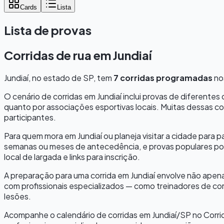
Cards
Lista
Lista de provas
Corridas de rua em
Jundiaí
Jundiaí
, no estado de
SP
, tem
7
corridas programadas
no
O cenário de corridas em
Jundiaí
inclui provas de diferente
quanto por associações esportivas locais. Muitas dessas co
participantes.
Para quem mora em
Jundiaí
ou planeja visitar a cidade para 
semanas ou meses de antecedência, e provas populares pod
local de largada e links para inscrição.
A preparação para uma corrida em
Jundiaí
envolve não apenas
com profissionais especializados — como treinadores de cor
lesões.
Acompanhe o calendário de corridas em
Jundiaí
/
SP
no Corri