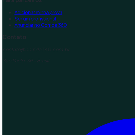
Adicionar minha prova
Ser um profissional
Anunciar no Corrida 360
Contato
contato@corrida360.com.br
São Paulo, SP - Brasil