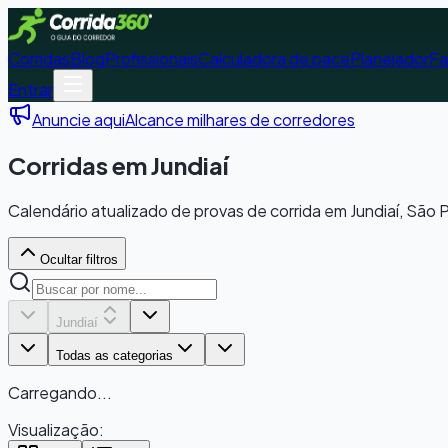
Corridas
Blog
Profissionais
Calculadora de pace
Planejador
Fa
Entrar
Anuncie aqui
Alcance milhares de corredores
Corridas em Jundiaí
Calendário atualizado de provas de corrida em Jundiaí, São P
Ocultar filtros
Jundiaí
Todas as categorias
Carregando...
Visualização: