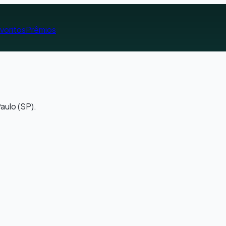
voritos
Prêmios
aulo (SP).