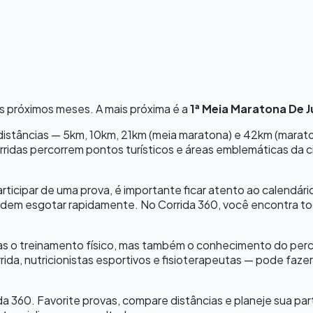
s próximos meses.
A mais próxima é a
1ª Meia Maratona De J
s distâncias — 5km, 10km, 21km (meia maratona) e 42km (mara
rridas percorrem pontos turísticos e áreas emblemáticas da c
participar de uma prova, é importante ficar atento ao calendár
em esgotar rapidamente. No Corrida 360, você encontra toda
 o treinamento físico, mas também o conhecimento do percurs
rida, nutricionistas esportivos e fisioterapeutas — pode fa
da 360. Favorite provas, compare distâncias e planeje sua 