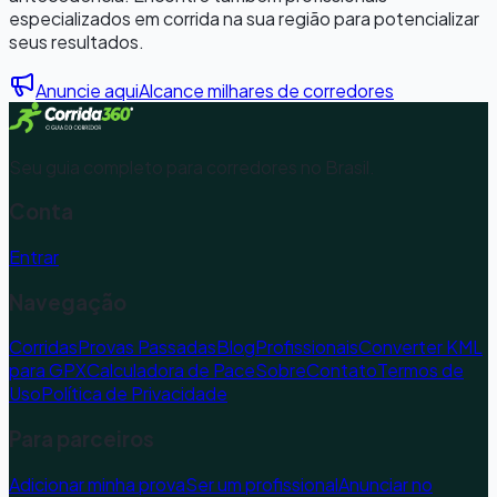
especializados em corrida na sua região para potencializar
seus resultados.
Anuncie aqui
Alcance milhares de corredores
Seu guia completo para corredores no Brasil.
Conta
Entrar
Navegação
Corridas
Provas Passadas
Blog
Profissionais
Converter KML
para GPX
Calculadora de Pace
Sobre
Contato
Termos de
Uso
Política de Privacidade
Para parceiros
Adicionar minha prova
Ser um profissional
Anunciar no