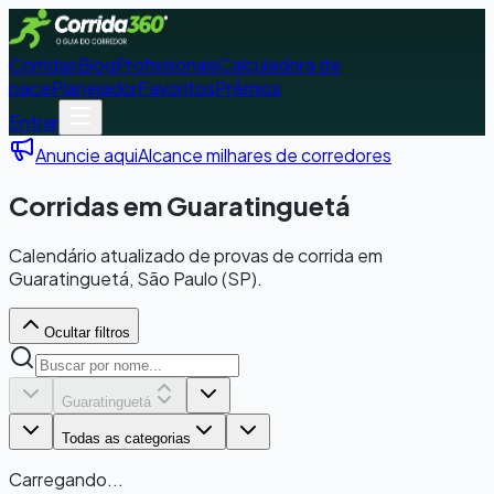
Corridas
Blog
Profissionais
Calculadora de
pace
Planejador
Favoritos
Prêmios
Entrar
Anuncie aqui
Alcance milhares de corredores
Corridas em Guaratinguetá
Calendário atualizado de provas de corrida em
Guaratinguetá, São Paulo (SP).
Ocultar filtros
Guaratinguetá
Todas as categorias
Carregando...