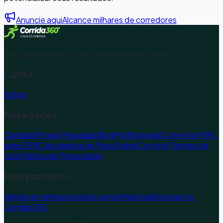
Anuncie aqui
Alcance milhares de corredores
Seu guia completo para corredores no Brasil.
Conta
Entrar
Navegação
Corridas
Provas Passadas
Blog
Profissionais
Converter KML
para GPX
Calculadora de Pace
Sobre
Contato
Termos de
Uso
Política de Privacidade
Para parceiros
Adicionar minha prova
Ser um profissional
Anunciar no
Corrida 360