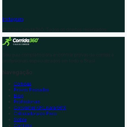
Instagram
©
2026
Corrida 360. Todos os direitos reservados.
Seu guia completo para encontrar provas de corrida e
profissionais especializados em todo o Brasil.
Navegação
Corridas
Provas Passadas
Blog
Profissionais
Converter KML para GPX
Calculadora de Pace
Sobre
Contato