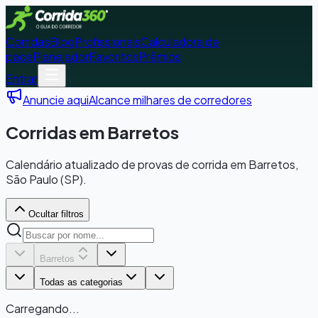
Corridas
Blog
Profissionais
Calculadora de
pace
Planejador
Favoritos
Prêmios
Entrar
Anuncie aqui
Alcance milhares de corredores
Corridas em Barretos
Calendário atualizado de provas de corrida em Barretos,
São Paulo (SP).
Ocultar filtros
Barretos
Todas as categorias
Carregando...