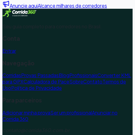
Anuncie aqui
Alcance milhares de corredores
Seu guia completo para corredores no Brasil.
Conta
Entrar
Navegação
Corridas
Provas Passadas
Blog
Profissionais
Converter KML
para GPX
Calculadora de Pace
Sobre
Contato
Termos de
Uso
Política de Privacidade
Para parceiros
Adicionar minha prova
Ser um profissional
Anunciar no
Corrida 360
contato@corrida360.com.br