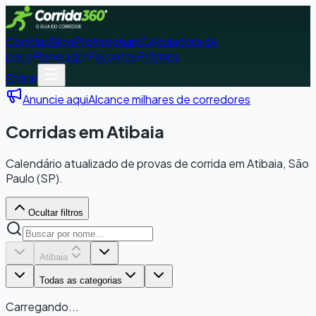
Corridas
Blog
Profissionais
Calculadora de
pace
Planejador
Favoritos
Prêmios
Entrar
Anuncie aqui
Alcance milhares de corredores
Corridas em Atibaia
Calendário atualizado de provas de corrida em Atibaia, São
Paulo (SP).
Ocultar filtros
Atibaia
Todas as categorias
Carregando...