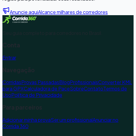
Anuncie aqui
Alcance milhares de corredores
Seu guia completo para corredores no Brasil.
Conta
Entrar
Navegação
Corridas
Provas Passadas
Blog
Profissionais
Converter KML
para GPX
Calculadora de Pace
Sobre
Contato
Termos de
Uso
Política de Privacidade
Para parceiros
Adicionar minha prova
Ser um profissional
Anunciar no
Corrida 360