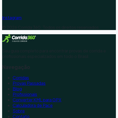
Instagram
©
2026
Corrida 360. Todos os direitos reservados.
Seu guia completo para encontrar provas de corrida e
profissionais especializados em todo o Brasil.
Navegação
Corridas
Provas Passadas
Blog
Profissionais
Converter KML para GPX
Calculadora de Pace
Sobre
Contato