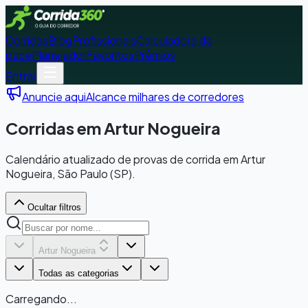
Corridas
Blog
Profissionais
Calculadora de
pace
Planejador
Favoritos
Prêmios
Entrar
Anuncie aqui
Alcance milhares de corredores
Corridas em Artur Nogueira
Calendário atualizado de provas de corrida em Artur
Nogueira, São Paulo (SP).
Ocultar filtros
Artur Nogueira
Todas as categorias
Carregando...