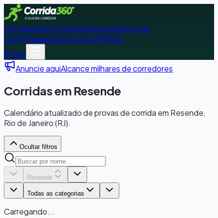
Corridas
Blog
Profissionais
Calculadora de
pace
Planejador
Favoritos
Prêmios
Entrar
Anuncie aqui
Alcance milhares de corredores
Corridas em Resende
Calendário atualizado de provas de corrida em Resende,
Rio de Janeiro (RJ).
Ocultar filtros
Resende
Todas as categorias
Carregando...