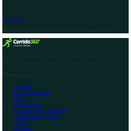
Instagram
©
2026
Corrida 360. Todos os direitos reservados.
Seu guia completo para encontrar provas de corrida e
profissionais especializados em todo o Brasil.
Navegação
Corridas
Provas Passadas
Blog
Profissionais
Converter KML para GPX
Calculadora de Pace
Sobre
Contato