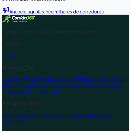
Anuncie aqui
Alcance milhares de corredores
Seu guia completo para corredores no Brasil.
Conta
Entrar
Navegação
Corridas
Provas Passadas
Blog
Profissionais
Converter KML
para GPX
Calculadora de Pace
Sobre
Contato
Termos de
Uso
Política de Privacidade
Para parceiros
Adicionar minha prova
Ser um profissional
Anunciar no
Corrida 360