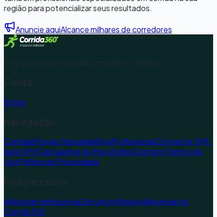
região para potencializar seus resultados.
Anuncie aqui
Alcance milhares de corredores
Seu guia completo para corredores no Brasil.
Conta
Entrar
Navegação
Corridas
Provas Passadas
Blog
Profissionais
Converter KML
para GPX
Calculadora de Pace
Sobre
Contato
Termos de
Uso
Política de Privacidade
Para parceiros
Adicionar minha prova
Ser um profissional
Anunciar no
Corrida 360