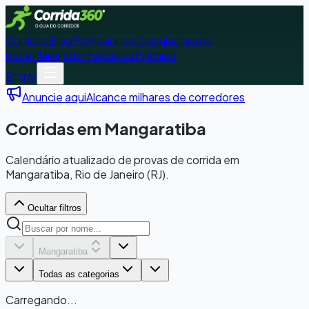
Corridas
Blog
Profissionais
Calculadora de
pace
Planejador
Favoritos
Prêmios
Entrar
Anuncie aqui
Alcance milhares de corredores
Corridas em Mangaratiba
Calendário atualizado de provas de corrida em
Mangaratiba, Rio de Janeiro (RJ).
Ocultar filtros
Mangaratiba
Todas as categorias
Carregando...