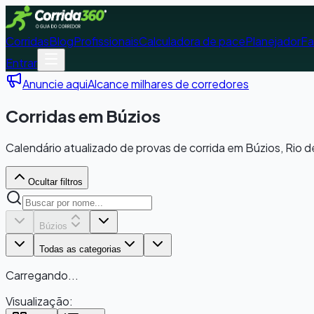
Corridas
Blog
Profissionais
Calculadora de pace
Planejador
Fa
Entrar
Anuncie aqui
Alcance milhares de corredores
Corridas em Búzios
Calendário atualizado de provas de corrida em Búzios, Rio de
Ocultar filtros
Búzios
Todas as categorias
Carregando...
Visualização: