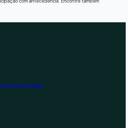
articipação com antecedência. Encontre também
lítica de Privacidade