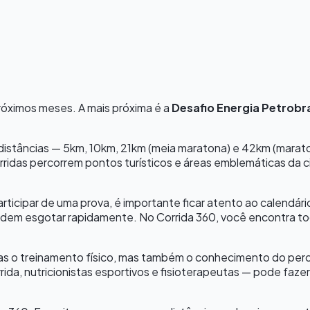
róximos meses.
A mais próxima é a
Desafio Energia Petrobra
s distâncias — 5km, 10km, 21km (meia maratona) e 42km (mara
rridas percorrem pontos turísticos e áreas emblemáticas da c
participar de uma prova, é importante ficar atento ao calendár
em esgotar rapidamente. No Corrida 360, você encontra toda
 o treinamento físico, mas também o conhecimento do percurs
rida, nutricionistas esportivos e fisioterapeutas — pode fa