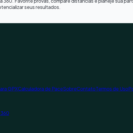
a 360. Favorite provas, compare distâncias e planeje sua p
otencializar seus resultados.
para GPX
Calculadora de Pace
Sobre
Contato
Termos de Uso
Po
a 360