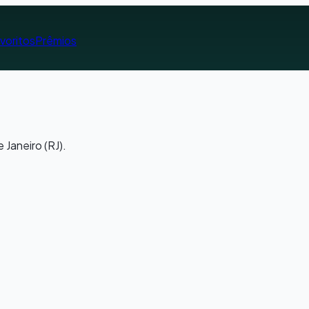
voritos
Prêmios
 Janeiro (RJ).