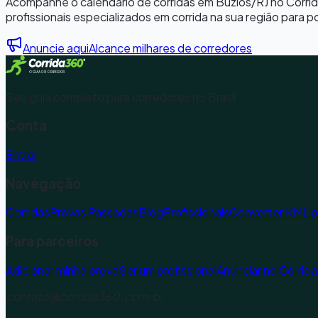
Acompanhe o calendário de corridas em
Búzios
/
RJ
no Corrid
profissionais especializados em corrida na sua região para p
Anuncie aqui
Alcance milhares de corredores
Seu guia completo para corredores no Brasil.
Conta
Entrar
Navegação
Corridas
Provas Passadas
Blog
Profissionais
Converter KML 
Para parceiros
Adicionar minha prova
Ser um profissional
Anunciar no Corrid
contato@corrida360.com.br