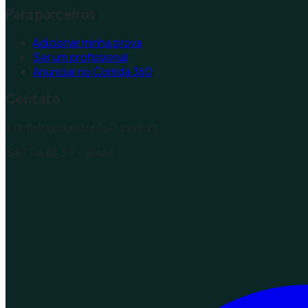
Para parceiros
Adicionar minha prova
Ser um profissional
Anunciar no Corrida 360
Contato
contato@corrida360.com.br
São Paulo, SP - Brasil