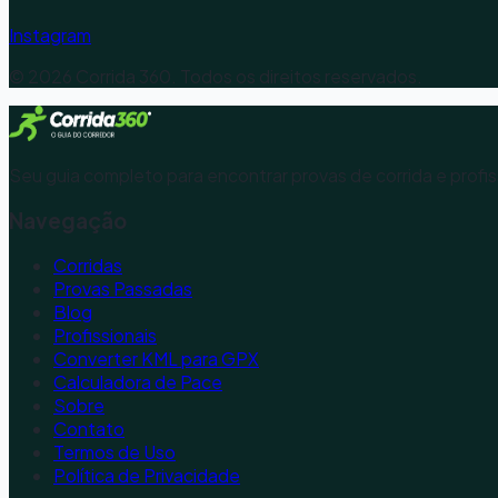
Instagram
©
2026
Corrida 360. Todos os direitos reservados.
Seu guia completo para encontrar provas de corrida e profis
Navegação
Corridas
Provas Passadas
Blog
Profissionais
Converter KML para GPX
Calculadora de Pace
Sobre
Contato
Termos de Uso
Política de Privacidade