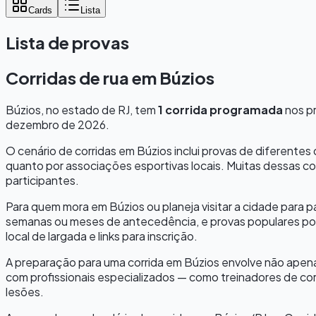
Cards
Lista
Lista de provas
Corridas de rua em
Búzios
Búzios
, no estado de
RJ
, tem
1
corrida programada
nos p
dezembro de 2026
.
O cenário de corridas em
Búzios
inclui provas de diferente
quanto por associações esportivas locais. Muitas dessas co
participantes.
Para quem mora em
Búzios
ou planeja visitar a cidade para 
semanas ou meses de antecedência, e provas populares pod
local de largada e links para inscrição.
A preparação para uma corrida em
Búzios
envolve não apenas
com profissionais especializados — como treinadores de cor
lesões.