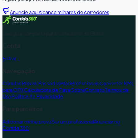
Anuncie aqui
Alcance milhares de corredores
Seu guia completo para corredores no Brasil.
Conta
Entrar
Navegação
Corridas
Provas Passadas
Blog
Profissionais
Converter KML
para GPX
Calculadora de Pace
Sobre
Contato
Termos de
Uso
Política de Privacidade
Para parceiros
Adicionar minha prova
Ser um profissional
Anunciar no
Corrida 360