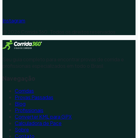
Instagram
©
2026
Corrida 360. Todos os direitos reservados.
Seu guia completo para encontrar provas de corrida e
profissionais especializados em todo o Brasil.
Navegação
Corridas
Provas Passadas
Blog
Profissionais
Converter KML para GPX
Calculadora de Pace
Sobre
Contato