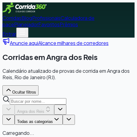
Corridas
Blog
Profissionais
Calculadora de
pace
Planejador
Favoritos
Prêmios
Entrar
Anuncie aqui
Alcance milhares de corredores
Corridas em Angra dos Reis
Calendário atualizado de provas de corrida em Angra dos
Reis, Rio de Janeiro (RJ).
Ocultar filtros
Angra dos Reis
Todas as categorias
Carregando...