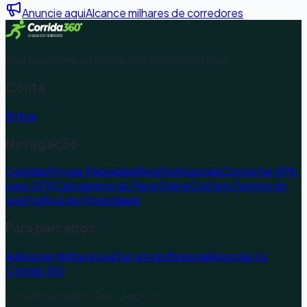
Anuncie aqui
Alcance milhares de corredores
Seu guia completo para corredores no Brasil.
Conta
Entrar
Navegação
Corridas
Provas Passadas
Blog
Profissionais
Converter KML
para GPX
Calculadora de Pace
Sobre
Contato
Termos de
Uso
Política de Privacidade
Para parceiros
Adicionar minha prova
Ser um profissional
Anunciar no
Corrida 360
contato@corrida360.com.br