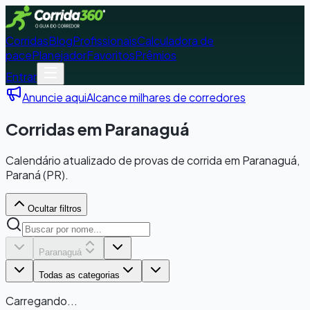
Corridas
Blog
Profissionais
Calculadora de
pace
Planejador
Favoritos
Prêmios
Entrar
Anuncie aqui
Alcance milhares de corredores
Corridas em Paranaguá
Calendário atualizado de provas de corrida em Paranaguá,
Paraná (PR).
Ocultar filtros
Paranaguá
Todas as categorias
Carregando...