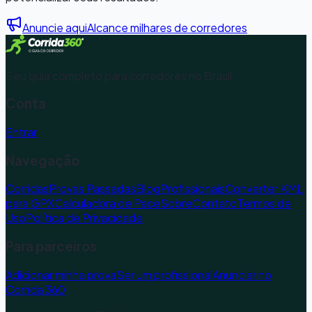
Anuncie aqui
Alcance milhares de corredores
Seu guia completo para corredores no Brasil.
Conta
Entrar
Navegação
Corridas
Provas Passadas
Blog
Profissionais
Converter KML
para GPX
Calculadora de Pace
Sobre
Contato
Termos de
Uso
Política de Privacidade
Para parceiros
Adicionar minha prova
Ser um profissional
Anunciar no
Corrida 360