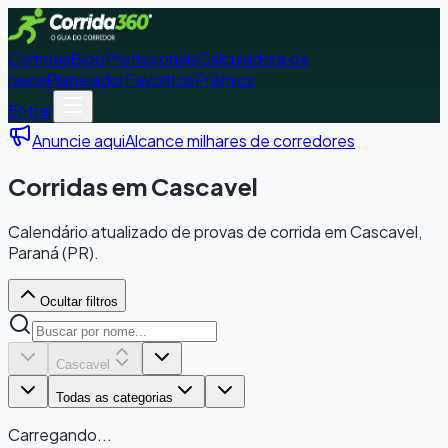
Corridas
Blog
Profissionais
Calculadora de
pace
Planejador
Favoritos
Prêmios
Entrar
Anuncie aqui
Alcance milhares de corredores
Corridas em Cascavel
Calendário atualizado de provas de corrida em Cascavel,
Paraná (PR).
Ocultar filtros
Cascavel
Todas as categorias
Carregando...