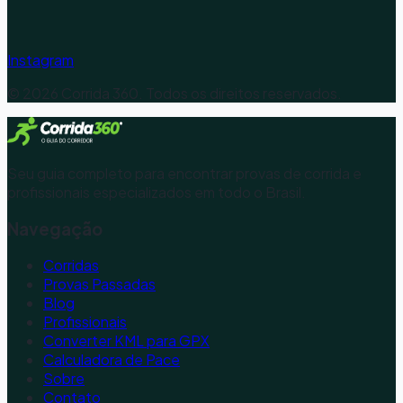
Instagram
©
2026
Corrida 360. Todos os direitos reservados.
Seu guia completo para encontrar provas de corrida e
profissionais especializados em todo o Brasil.
Navegação
Corridas
Provas Passadas
Blog
Profissionais
Converter KML para GPX
Calculadora de Pace
Sobre
Contato