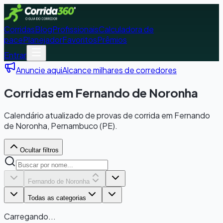
Corridas
Blog
Profissionais
Calculadora de
pace
Planejador
Favoritos
Prêmios
Entrar
Anuncie aqui
Alcance milhares de corredores
Corridas em Fernando de Noronha
Calendário atualizado de provas de corrida em Fernando
de Noronha, Pernambuco (PE).
Ocultar filtros
Fernando de Noronha
Todas as categorias
Carregando...