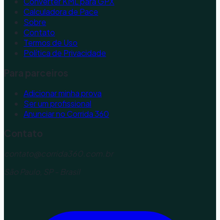
Converter KML para GPX
Calculadora de Pace
Sobre
Contato
Termos de Uso
Política de Privacidade
Para parceiros
Adicionar minha prova
Ser um profissional
Anunciar no Corrida 360
Contato
contato@corrida360.com.br
São Paulo, SP - Brasil