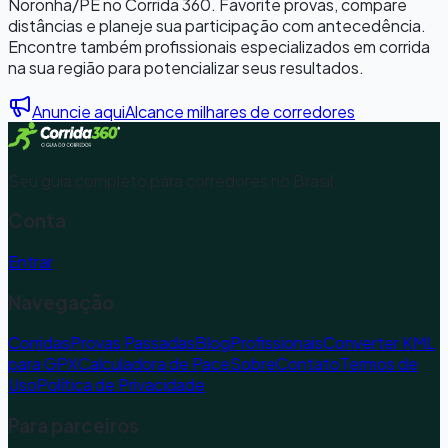
Noronha
/
PE
no Corrida 360. Favorite provas, compare
distâncias e planeje sua participação com antecedência.
Encontre também profissionais especializados em corrida
na sua região para potencializar seus resultados.
Anuncie aqui
Alcance milhares de corredores
Seu guia completo para corredores no Brasil.
Conta
Entrar
Navegação
Corridas
Provas Passadas
Blog
Profissionais
Converter KML
para GPX
Calculadora de Pace
Sobre
Contato
Termos de
Uso
Política de Privacidade
Para parceiros