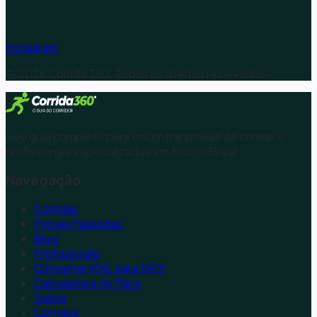
Instagram
©
2026
Corrida 360. Todos os direitos reservados.
Seu guia completo para encontrar provas de corrida e
profissionais especializados em todo o Brasil.
Navegação
Corridas
Provas Passadas
Blog
Profissionais
Converter KML para GPX
Calculadora de Pace
Sobre
Contato