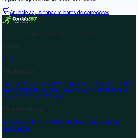
Anuncie aqui
Alcance milhares de corredores
Seu guia completo para corredores no Brasil.
Conta
Entrar
Navegação
Corridas
Provas Passadas
Blog
Profissionais
Converter KML
para GPX
Calculadora de Pace
Sobre
Contato
Termos de
Uso
Política de Privacidade
Para parceiros
Adicionar minha prova
Ser um profissional
Anunciar no
Corrida 360