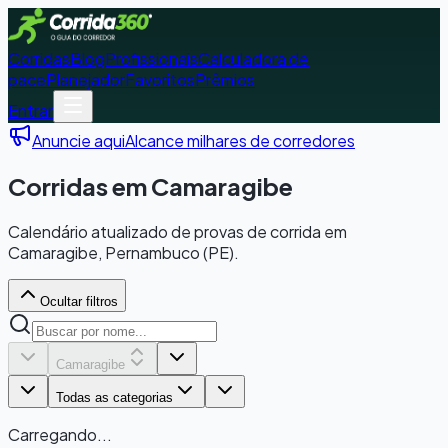
Corridas
Blog
Profissionais
Calculadora de
pace
Planejador
Favoritos
Prêmios
Entrar
Anuncie aqui
Alcance milhares de corredores
Corridas em Camaragibe
Calendário atualizado de provas de corrida em
Camaragibe, Pernambuco (PE).
Ocultar filtros
Camaragibe
Todas as categorias
Carregando...