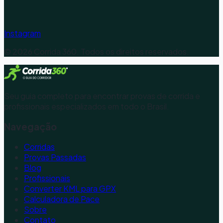
Instagram
©
2026
Corrida 360. Todos os direitos reservados.
Seu guia completo para encontrar provas de corrida e
profissionais especializados em todo o Brasil.
Navegação
Corridas
Provas Passadas
Blog
Profissionais
Converter KML para GPX
Calculadora de Pace
Sobre
Contato