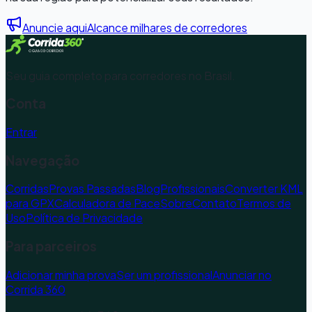
Anuncie aqui
Alcance milhares de corredores
Seu guia completo para corredores no Brasil.
Conta
Entrar
Navegação
Corridas
Provas Passadas
Blog
Profissionais
Converter KML
para GPX
Calculadora de Pace
Sobre
Contato
Termos de
Uso
Política de Privacidade
Para parceiros
Adicionar minha prova
Ser um profissional
Anunciar no
Corrida 360