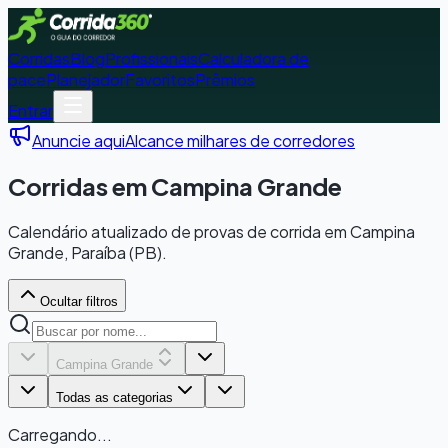
Corridas
Blog
Profissionais
Calculadora de
pace
Planejador
Favoritos
Prêmios
Entrar
Anuncie aqui
Alcance milhares de corredores
Corridas em Campina Grande
Calendário atualizado de provas de corrida em Campina
Grande, Paraíba (PB).
Ocultar filtros
Campina Grande
Todas as categorias
Carregando...