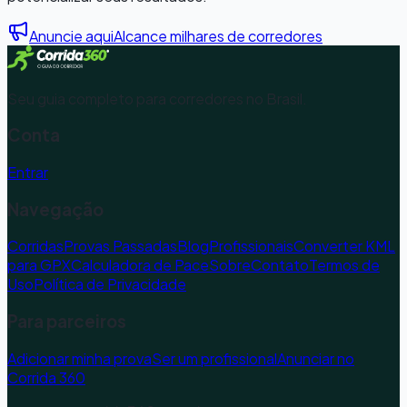
Anuncie aqui
Alcance milhares de corredores
Seu guia completo para corredores no Brasil.
Conta
Entrar
Navegação
Corridas
Provas Passadas
Blog
Profissionais
Converter KML
para GPX
Calculadora de Pace
Sobre
Contato
Termos de
Uso
Política de Privacidade
Para parceiros
Adicionar minha prova
Ser um profissional
Anunciar no
Corrida 360