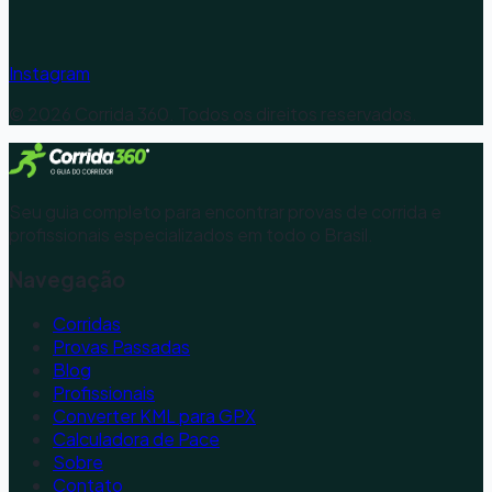
Instagram
©
2026
Corrida 360. Todos os direitos reservados.
Seu guia completo para encontrar provas de corrida e
profissionais especializados em todo o Brasil.
Navegação
Corridas
Provas Passadas
Blog
Profissionais
Converter KML para GPX
Calculadora de Pace
Sobre
Contato