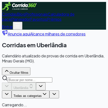
Corridas
Blog
Profissionais
Calculadora de
pace
Planejador
Favoritos
Prêmios
Entrar
Anuncie aqui
Alcance milhares de corredores
Corridas em Uberlândia
Calendário atualizado de provas de corrida em Uberlândia,
Minas Gerais (MG).
Ocultar filtros
Uberlândia
Todas as categorias
Carregando...